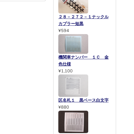
２８－２７２－１ナックル
カプラー短黒
¥594
機関車ナンバー １Ｃ 金
色仕様
¥1,100
区名札１ 黒ベース白文字
¥880