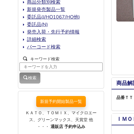
商品分類別検索
新規発売製品一覧
委託品(J/HO1067/HO他)
委託品(N)
発売入荷・先行予約情報
詳細検索
バーコード検索
キーワード検索
検索
商品解
品番ＴＴ
新規予約開始製品一覧
ＫＡＴＯ、ＴＯＭＩＸ、マイクロエー
ＩＭＯ
ス、グリーンマックス、天賞堂 他
・・・
通販店 予約申込み