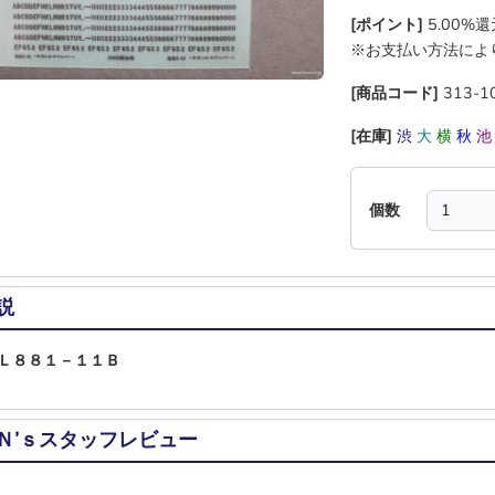
[ポイント]
5.00%
※お支払い方法によ
[商品コード]
313-1
[在庫]
渋
大
横
秋
個数
説
Ｌ８８１－１１Ｂ
Ｎ’ｓスタッフレビュー