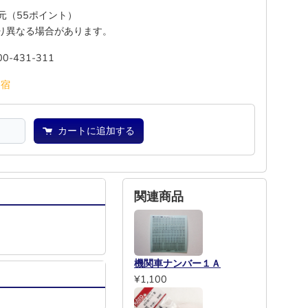
還元（55ポイント）
り異なる場合があります。
00-431-311
池
宿
カートに追加する
関連商品
機関車ナンバー１Ａ
¥1,100