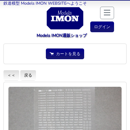
鉄道模型 Models IMON WEBSITEへようこそ
ログイン
Models IMON通販ショップ
カートを見る
＜＜
戻る