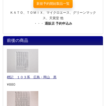
新規予約開始製品一覧
ＫＡＴＯ、ＴＯＭＩＸ、マイクロエース、グリーンマック
ス、天賞堂 他
・・・
通販店 予約申込み
前後の商品
標記 １０３系 広島・岡山 黒
¥880