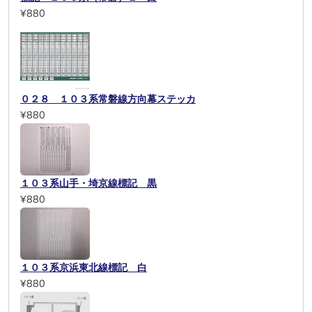
¥880
０２８ １０３系常磐線方向幕ステッカ
¥880
１０３系山手・埼京線標記 黒
¥880
１０３系京浜東北線標記 白
¥880