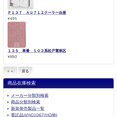
Ｐ１３７ ＡＵ７１２クーラー台座
¥495
１３５ 車番 １０３系松戸電車区
¥880
＜＜
戻る
商品在庫検索
メーカー分類別検索
商品分類別検索
新規発売製品一覧
委託品(J/HO1067/HO他)