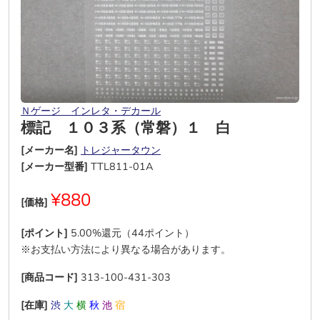
Ｎゲージ インレタ・デカール
標記 １０３系（常磐）１ 白
[メーカー名]
トレジャータウン
[メーカー型番]
TTL811-01A
¥880
[価格]
[ポイント]
5.00%還元（44ポイント）
※お支払い方法により異なる場合があります。
[商品コード]
313-100-431-303
[在庫]
渋
大
横
秋
池
宿