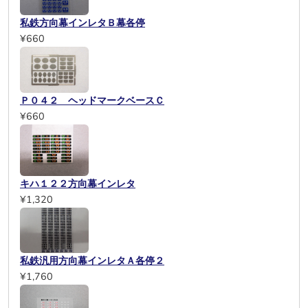
私鉄方向幕インレタＢ幕各停
¥660
Ｐ０４２ ヘッドマークベースＣ
¥660
キハ１２２方向幕インレタ
¥1,320
私鉄汎用方向幕インレタＡ各停２
¥1,760