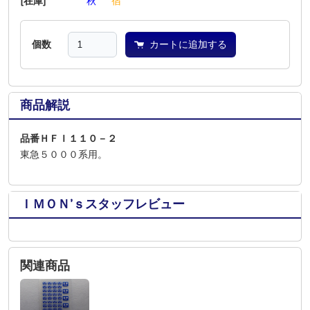
[在庫]
―
―
―
秋
―
宿
個数
カートに追加する
商品解説
品番ＨＦＩ１１０－２
東急５０００系用。
ＩＭＯＮ’ｓスタッフレビュー
関連商品