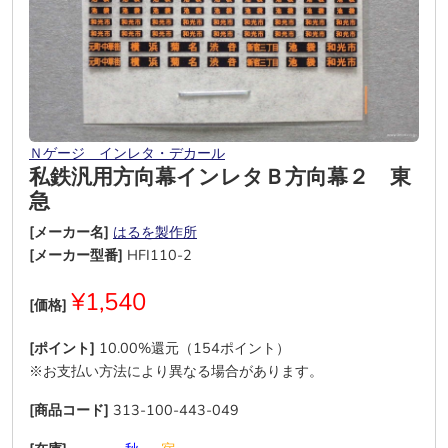
Ｎゲージ インレタ・デカール
私鉄汎用方向幕インレタＢ方向幕２ 東
急
[メーカー名]
はるを製作所
[メーカー型番]
HFI110-2
¥1,540
[価格]
[ポイント]
10.00%還元（154ポイント）
※お支払い方法により異なる場合があります。
[商品コード]
313-100-443-049