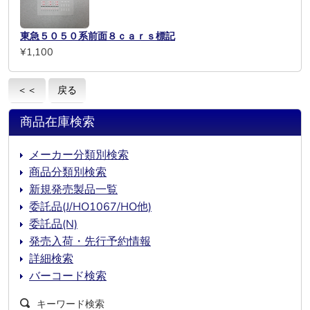
東急５０５０系前面８ｃａｒｓ標記
¥1,100
＜＜
戻る
商品在庫検索
メーカー分類別検索
商品分類別検索
新規発売製品一覧
委託品(J/HO1067/HO他)
委託品(N)
発売入荷・先行予約情報
詳細検索
バーコード検索
キーワード検索