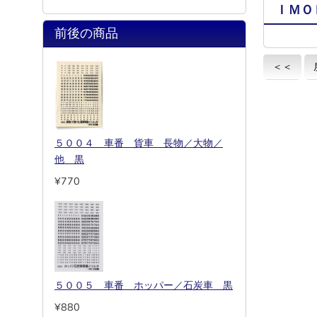
ＩＭＯ
前後の商品
＜＜
５００４ 車番 貨車 長物／大物／
他 黒
¥770
５００５ 車番 ホッパー／石炭車 黒
¥880