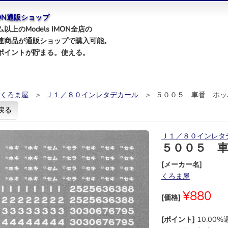
IMON通販ショップ
以上のModels IMON全店の
連商品が通販ショップで購入可能。
ポイントが貯まる。使える。
くろま屋
＞
Ｊ１／８０インレタデカール
＞ ５００５ 車番 ホッ
戻る
Ｊ１／８０インレタ
５００５ 
[メーカー名]
くろま屋
¥880
[価格]
[ポイント]
10.00