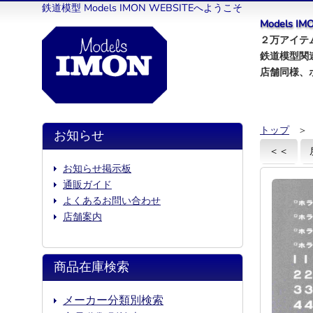
鉄道模型 Models IMON WEBSITEへようこそ
Models 
２万アイテム
鉄道模型関
店舗同様、
トップ
＞
お知らせ
＜＜
お知らせ掲示板
通販ガイド
よくあるお問い合わせ
店舗案内
商品在庫検索
メーカー分類別検索