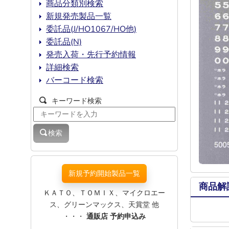
商品分類別検索
新規発売製品一覧
委託品(J/HO1067/HO他)
委託品(N)
発売入荷・先行予約情報
詳細検索
バーコード検索
キーワード検索
検索
新規予約開始製品一覧
商品解
ＫＡＴＯ、ＴＯＭＩＸ、マイクロエー
ス、グリーンマックス、天賞堂 他
・・・
通販店 予約申込み