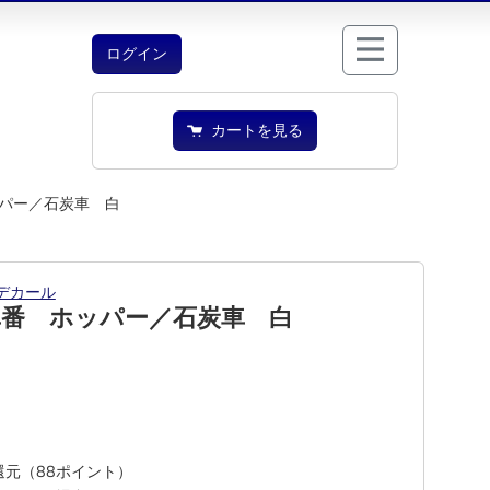
ログイン
カートを見る
パー／石炭車 白
デカール
車番 ホッパー／石炭車 白
%還元（88ポイント）