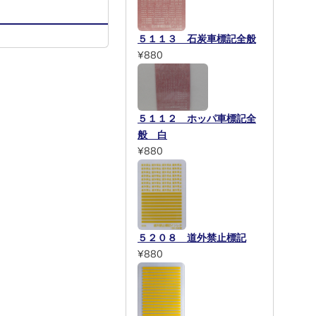
５１１３ 石炭車標記全般
¥880
５１１２ ホッパ車標記全
般 白
¥880
５２０８ 道外禁止標記
¥880