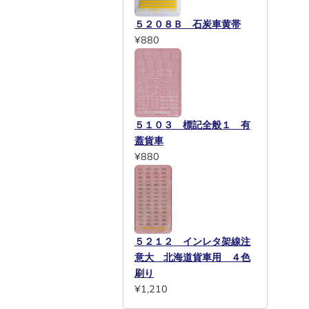
５２０８Ｂ 石炭車黄帯
¥880
５１０３ 標記全般１ 有
蓋貨車
¥880
５２１２ インレタ架線注
意大 北海道貨車用 ４色
刷り
¥1,210