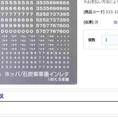
※お支払い方法によ
[商品コード]
323-1
[在庫]
渋
―
―
―
個数
説