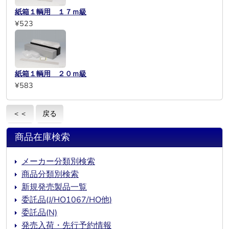
紙箱１輌用 １７ｍ級
¥523
紙箱１輌用 ２０ｍ級
¥583
＜＜
戻る
商品在庫検索
メーカー分類別検索
商品分類別検索
新規発売製品一覧
委託品(J/HO1067/HO他)
委託品(N)
発売入荷・先行予約情報