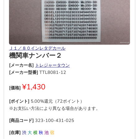
Ｊ１／８０インレタデカール
機関車ナンバー２
[メーカー名]
トレジャータウン
[メーカー型番]
TTL8081-12
¥1,430
[価格]
[ポイント]
5.00%還元（72ポイント）
※お支払い方法により異なる場合があります。
[商品コード]
323-100-431-025
[在庫]
渋
大
横
秋
池
宿