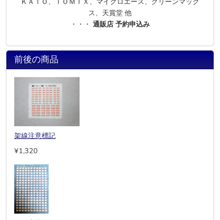
ＫＡＴＯ、ＴＯＭＩＸ、マイクロエース、グリーンマック
ス、天賞堂 他
・・・
通販店 予約申込み
前後の商品
架線注意標記
¥1,320