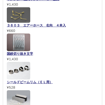
¥1,430
３６０３ エアーホース 右向 ４本入
¥660
国鉄切り抜き文字
¥1,430
シールドビームリム（ＥＬ用）
¥528