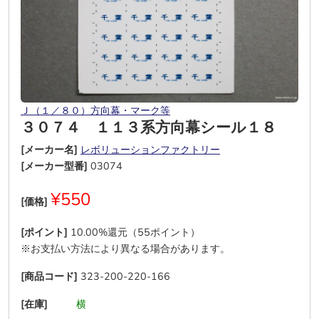
Ｊ（１／８０）方向幕・マーク等
３０７４ １１３系方向幕シール１８
[メーカー名]
レボリューションファクトリー
[メーカー型番]
03074
¥550
[価格]
[ポイント]
10.00%還元（55ポイント）
※お支払い方法により異なる場合があります。
[商品コード]
323-200-220-166
[在庫]
―
―
横
―
―
―