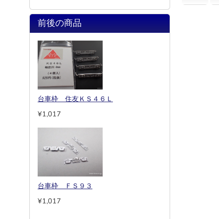
前後の商品
台車枠 住友ＫＳ４６Ｌ
¥1,017
台車枠 ＦＳ９３
¥1,017