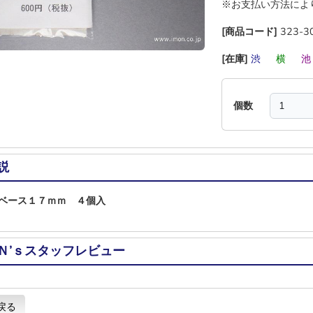
※お支払い方法によ
[商品コード]
323-3
[在庫]
渋
―
横
―
個数
説
ベース１７ｍｍ ４個入
Ｎ’ｓスタッフレビュー
戻る