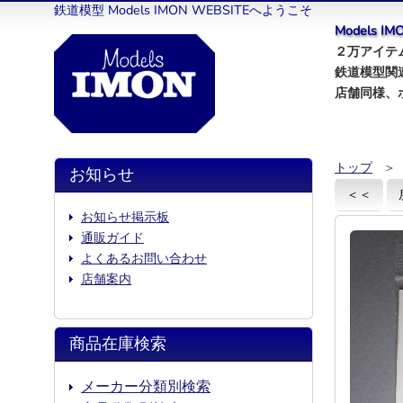
鉄道模型 Models IMON WEBSITEへようこそ
Models 
２万アイテム
鉄道模型関
店舗同様、
トップ
＞
お知らせ
＜＜
お知らせ掲示板
通販ガイド
よくあるお問い合わせ
店舗案内
商品在庫検索
メーカー分類別検索