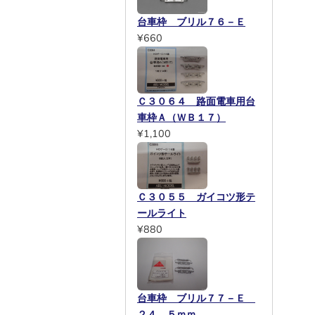
台車枠 ブリル７６－Ｅ
¥660
Ｃ３０６４ 路面電車用台
車枠Ａ（ＷＢ１７）
¥1,100
Ｃ３０５５ ガイコツ形テ
ールライト
¥880
台車枠 ブリル７７－Ｅ
２４．５ｍｍ