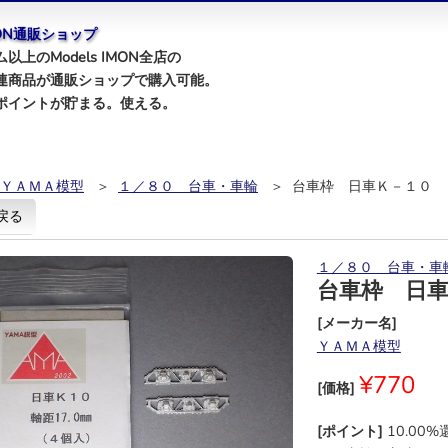
IMON通販ショップ
以上のModels IMON全店の
連商品が通販ショップで購入可能。
ポイントが貯まる。使える。
ＹＡＭＡ模型
＞
１／８０ 台車・車輪
＞ 台車枠 日車Ｋ－１０
戻る
１／８０ 台車・車
台車枠 日
[メーカー名]
ＹＡＭＡ模型
¥770
[価格]
[ポイント]
10.00