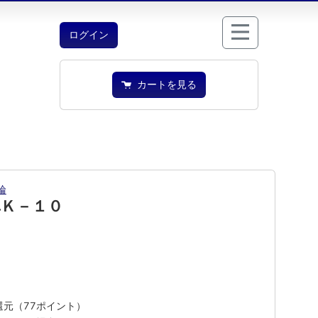
ログイン
カートを見る
輪
車Ｋ－１０
%還元（77ポイント）