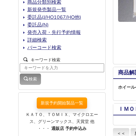
商品分類別検索
新規発売製品一覧
委託品(J/HO1067/HO他)
委託品(N)
発売入荷・先行予約情報
詳細検索
バーコード検索
キーワード検索
商品解
検索
ホイール
新規予約開始製品一覧
ＩＭＯ
ＫＡＴＯ、ＴＯＭＩＸ、マイクロエー
ス、グリーンマックス、天賞堂 他
・・・
通販店 予約申込み
＜＜