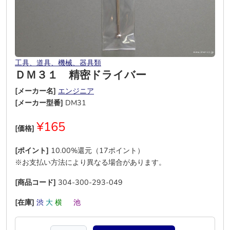
工具、道具、機械、器具類
ＤＭ３１ 精密ドライバー
[メーカー名]
エンジニア
[メーカー型番]
DM31
¥165
[価格]
[ポイント]
10.00%還元（17ポイント）
※お支払い方法により異なる場合があります。
[商品コード]
304-300-293-049
[在庫]
渋
大
横
―
池
―