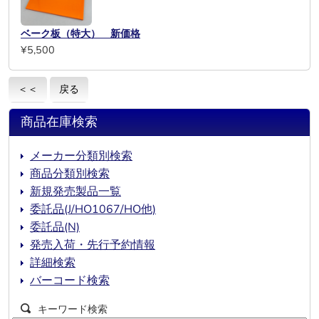
ベーク板（特大） 新価格
¥5,500
＜＜
戻る
商品在庫検索
メーカー分類別検索
商品分類別検索
新規発売製品一覧
委託品(J/HO1067/HO他)
委託品(N)
発売入荷・先行予約情報
詳細検索
バーコード検索
キーワード検索