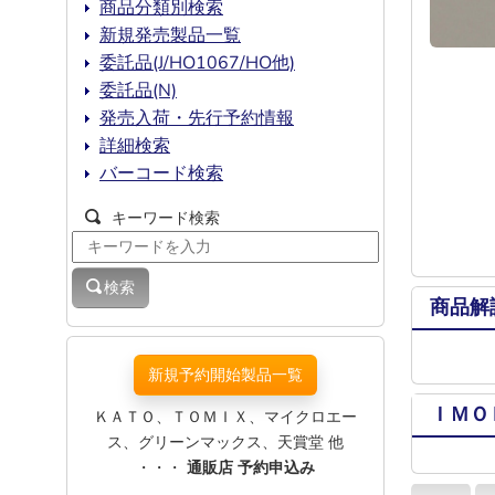
商品分類別検索
新規発売製品一覧
委託品(J/HO1067/HO他)
委託品(N)
発売入荷・先行予約情報
詳細検索
バーコード検索
キーワード検索
検索
商品解
新規予約開始製品一覧
ＩＭＯ
ＫＡＴＯ、ＴＯＭＩＸ、マイクロエー
ス、グリーンマックス、天賞堂 他
・・・
通販店 予約申込み