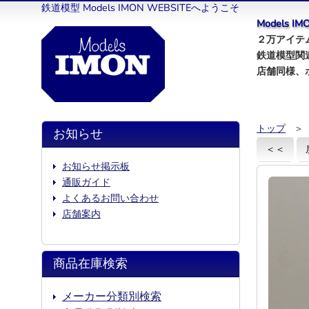
鉄道模型 Models IMON WEBSITEへようこそ
Models 
２万アイテム
鉄道模型関
店舗同様、
トップ
＞
お知らせ
＜＜
お知らせ掲示板
通販ガイド
よくあるお問い合わせ
店舗案内
商品在庫検索
メーカー分類別検索