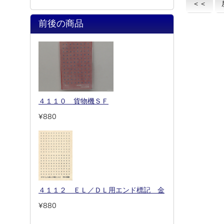
＜＜
前後の商品
４１１０ 貨物機ＳＦ
¥880
４１１２ ＥＬ／ＤＬ用エンド標記 金
¥880