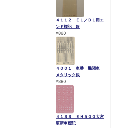
４１１２ ＥＬ／ＤＬ用エ
ンド標記 銀
¥880
４００１ 車番 機関車
メタリック銀
¥880
４１３３ ＥＨ５００大宮
更新車標記