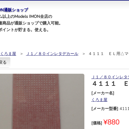
IMON通販ショップ
以上のModels IMON全店の
連商品が通販ショップで購入可能。
ポイントが貯まる。使える。
くろま屋
＞
Ｊ１／８０インレタデカール
＞ ４１１１ ＥＬ用△マ
戻る
Ｊ１／８０インレタ
４１１１ 
[メーカー名]
くろま屋
[メーカー型番]
411
¥880
[価格]