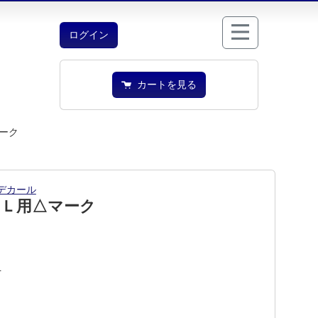
ログイン
カートを見る
ーク
デカール
ＥＬ用△マーク
1