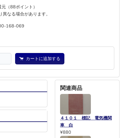
%還元（88ポイント）
り異なる場合があります。
00-168-069
―
―
カートに追加する
関連商品
４１０１ 標記 電気機関
車 白
¥880