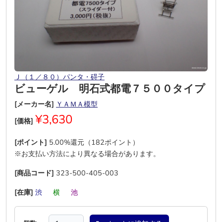
Ｊ（１／８０）パンタ・碍子
ビューゲル 明石式都電７５００タイプ
[メーカー名]
ＹＡＭＡ模型
¥3,630
[価格]
[ポイント]
5.00%還元（182ポイント）
※お支払い方法により異なる場合があります。
[商品コード]
323-500-405-003
[在庫]
渋
―
横
―
池
―