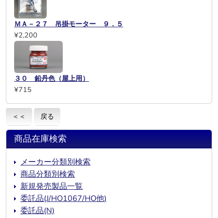
ＭＡ－２７ 吊掛モーター ９．５
¥2,200
３０ 鉛丹色（屋上用）
¥715
＜＜
戻る
商品在庫検索
メーカー分類別検索
商品分類別検索
新規発売製品一覧
委託品(J/HO1067/HO他)
委託品(N)