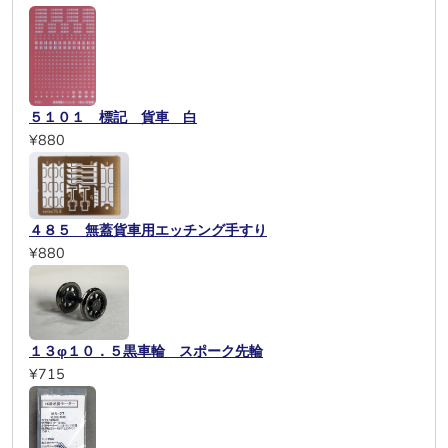
５１０１ 標記 貨車 白
¥880
４８５ 無蓋貨車用エッチング手すり
¥880
１３φ１０．５黒車輪 スポーク先輪
¥715