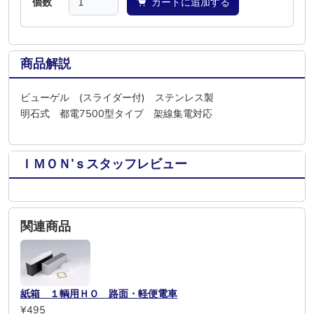
個数
カートに追加する
商品解説
ビューゲル (スライダー付) ステンレス製
明石式 都電7500型タイプ 架線集電対応
ＩＭＯＮ’ｓスタッフレビュー
関連商品
紙箱 １輌用ＨＯ 路面・軽便電車
¥495