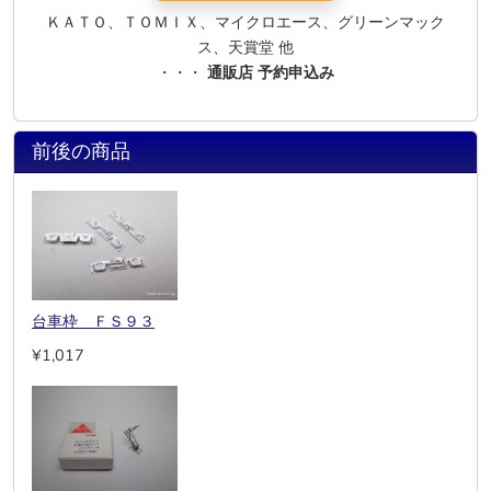
ＫＡＴＯ、ＴＯＭＩＸ、マイクロエース、グリーンマック
ス、天賞堂 他
・・・
通販店 予約申込み
前後の商品
台車枠 ＦＳ９３
¥1,017