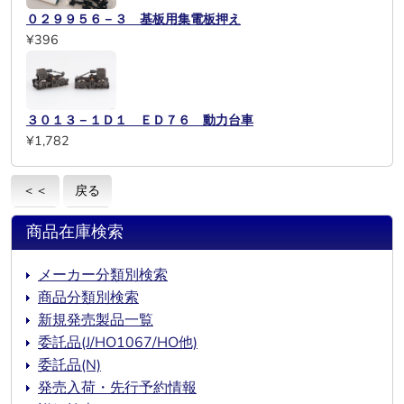
０２９９５６－３ 基板用集電板押え
¥396
３０１３－１Ｄ１ ＥＤ７６ 動力台車
¥1,782
＜＜
戻る
商品在庫検索
メーカー分類別検索
商品分類別検索
新規発売製品一覧
委託品(J/HO1067/HO他)
委託品(N)
発売入荷・先行予約情報