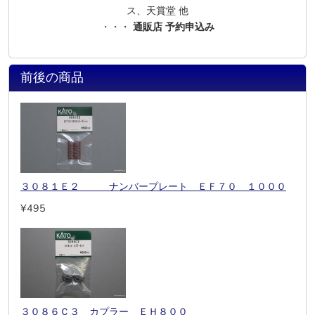
ス、天賞堂 他
・・・
通販店 予約申込み
前後の商品
３０８１Ｅ２ ナンバープレート ＥＦ７０ １０００
¥495
３０８６Ｃ３ カプラー ＥＨ８００