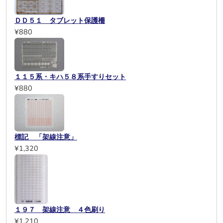
ＤＤ５１ タブレット保護柵
¥880
１１５系・キハ５８系手すりセット
¥880
標記 「架線注意」
¥1,320
１９７ 架線注意 ４色刷り
¥1,210