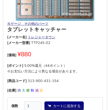
Ｎゲージ その他のパーツ
タブレットキャッチャー
[メーカー名]
トレジャータウン
[メーカー型番]
TTP245-02
¥880
[価格]
[ポイント]
5.00%還元（44ポイント）
※お支払い方法により異なる場合があります。
[商品コード]
313-900-431-154
[在庫]
渋
大
横
秋
池
宿
個数
カートに追加する