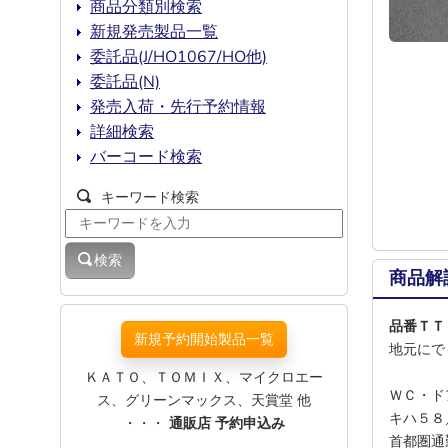
商品分類別検索
新規発売製品一覧
委託品(J/HO1067/HO他)
委託品(N)
発売入荷・先行予約情報
詳細検索
バーコード検索
キーワード検索
検索
商品解
品番ＴＴ
新規予約開始製品一覧
地元にで
ＫＡＴＯ、ＴＯＭＩＸ、マイクロエー
ＷＣ・ド
ス、グリーンマックス、天賞堂 他
キハ５８
・・・
通販店 予約申込み
首都圏通