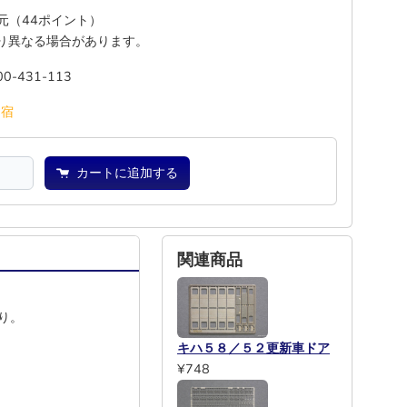
還元（44ポイント）
り異なる場合があります。
00-431-113
池
宿
カートに追加する
関連商品
り。
キハ５８／５２更新車ドア
¥748