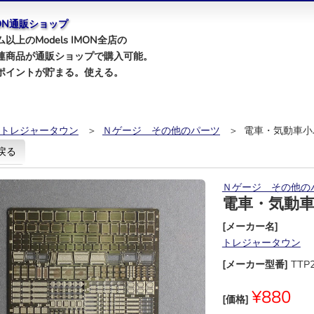
IMON通販ショップ
以上のModels IMON全店の
連商品が通販ショップで購入可能。
ポイントが貯まる。使える。
トレジャータウン
＞
Ｎゲージ その他のパーツ
＞ 電車・気動車小
戻る
Ｎゲージ その他の
電車・気動
[メーカー名]
トレジャータウン
[メーカー型番]
TTP
¥880
[価格]