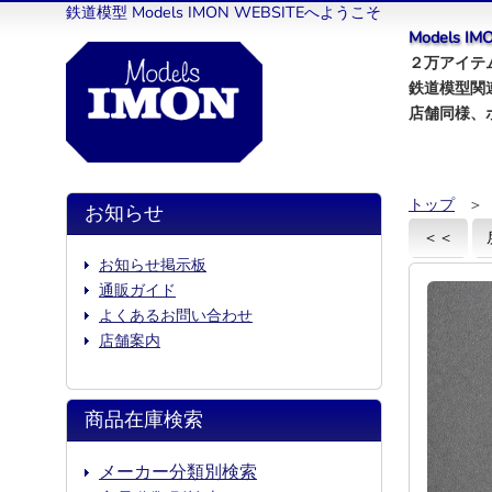
鉄道模型 Models IMON WEBSITEへようこそ
Models 
２万アイテム
鉄道模型関
店舗同様、
トップ
＞
お知らせ
＜＜
お知らせ掲示板
通販ガイド
よくあるお問い合わせ
店舗案内
商品在庫検索
メーカー分類別検索