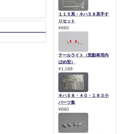
１１５系・キハ５８系手す
りセット
¥880
テールライト（気動車用内
ばめ型）
¥1,188
キハ５８・４０・１８３小
パーツ集
¥880