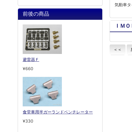
気動車タ
前後の商品
ＩＭＯ
＜＜
避雷器Ｆ
¥660
食堂車用半ガーランドベンチレーター
¥330