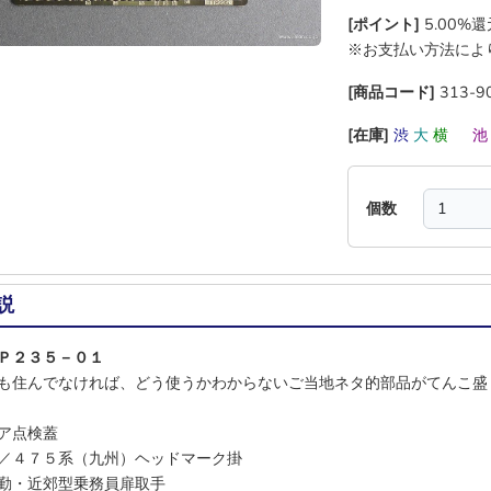
[ポイント]
5.00%
※お支払い方法によ
[商品コード]
313-9
[在庫]
渋
大
横
―
個数
説
Ｐ２３５－０１
も住んでなければ、どう使うかわからないご当地ネタ的部品がてんこ盛
ア点検蓋
／４７５系（九州）ヘッドマーク掛
勤・近郊型乗務員扉取手