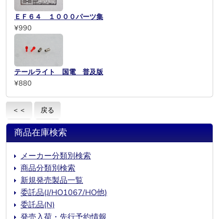
ＥＦ６４ １０００パーツ集
¥990
テールライト 国電 普及版
¥880
＜＜
戻る
商品在庫検索
メーカー分類別検索
商品分類別検索
新規発売製品一覧
委託品(J/HO1067/HO他)
委託品(N)
発売入荷・先行予約情報