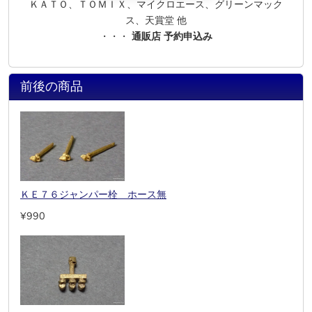
ＫＡＴＯ、ＴＯＭＩＸ、マイクロエース、グリーンマック
ス、天賞堂 他
・・・
通販店 予約申込み
前後の商品
ＫＥ７６ジャンパー栓 ホース無
¥990