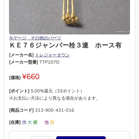
Ｎゲージ その他のパーツ
ＫＥ７６ジャンパー栓３連 ホース有
[メーカー名]
トレジャータウン
[メーカー型番]
TTP107D
¥660
[価格]
[ポイント]
5.00%還元（33ポイント）
※お支払い方法により異なる場合があります。
[商品コード]
313-900-431-016
[在庫]
渋
大
横
―
池
宿