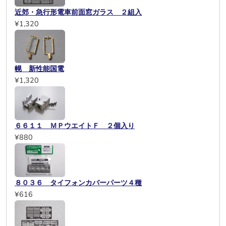
近郊・急行形電車前面窓ガラス ２組入
¥1,320
幌 新性能国電
¥1,320
６６１１ ＭＰウエイトＦ ２個入り
¥880
８０３６ タイフォンカバーパーツ４種
¥616