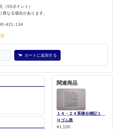
還元（55ポイント）
り異なる場合があります。
00-431-134
池
宿
カートに追加する
関連商品
１４・２４系寝台標記１
Ｈゴム黒
¥1,100