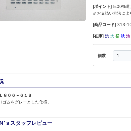
[ポイント]
5.00%
※お支払い方法によ
[商品コード]
313-1
[在庫]
渋
大
横
秋
個数
説
Ｌ８０６－６１Ｂ
Hゴムをグレーとした仕様。
Ｎ’ｓスタッフレビュー