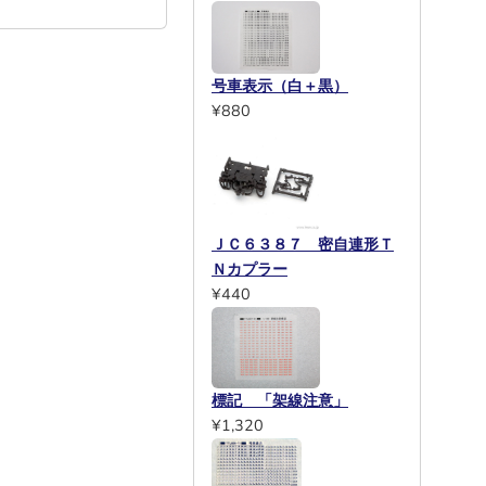
号車表示（白＋黒）
¥880
ＪＣ６３８７ 密自連形Ｔ
Ｎカプラー
¥440
標記 「架線注意」
¥1,320