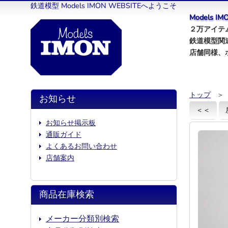
鉄道模型 Models IMON WEBSITEへようこそ
Models 
２万アイテム
鉄道模型関
店舗同様、
トップ
＞
お知らせ
＜＜
お知らせ掲示板
通販ガイド
よくあるお問い合わせ
店舗案内
商品在庫検索
メーカー分類別検索