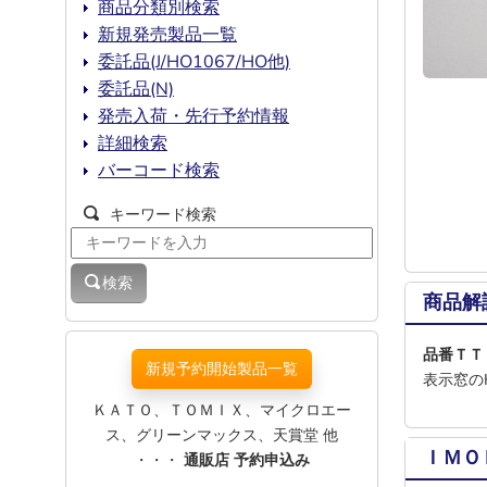
商品分類別検索
新規発売製品一覧
委託品(J/HO1067/HO他)
委託品(N)
発売入荷・先行予約情報
詳細検索
バーコード検索
キーワード検索
検索
商品解
品番ＴＴ
新規予約開始製品一覧
表示窓の
ＫＡＴＯ、ＴＯＭＩＸ、マイクロエー
ス、グリーンマックス、天賞堂 他
ＩＭＯ
・・・
通販店 予約申込み