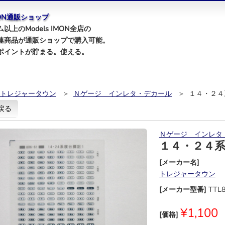
IMON通販ショップ
以上のModels IMON全店の
連商品が通販ショップで購入可能。
ポイントが貯まる。使える。
トレジャータウン
＞
Ｎゲージ インレタ・デカール
＞ １４・２４
戻る
Ｎゲージ インレタ
１４・２４
[メーカー名]
トレジャータウン
[メーカー型番]
TTL
¥1,100
[価格]