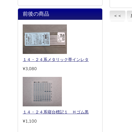
前後の商品
＜＜
１４・２４系メタリック帯インレタ
¥3,080
１４・２４系寝台標記１ Ｈゴム黒
¥1,100