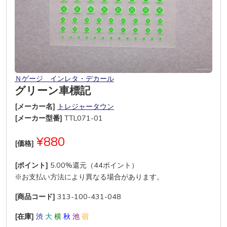
Ｎゲージ インレタ・デカール
グリーン車標記
[メーカー名]
トレジャータウン
[メーカー型番]
TTL071-01
¥880
[価格]
[ポイント]
5.00%還元（44ポイント）
※お支払い方法により異なる場合があります。
[商品コード]
313-100-431-048
[在庫]
渋
大
横
秋
池
宿