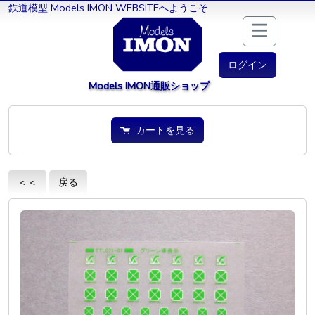
鉄道模型 Models IMON WEBSITEへようこそ
ログイン
Models IMON通販ショップ
カートを見る
＜＜
戻る