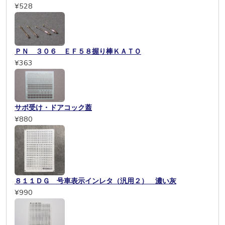
¥528
ＰＮ ３０６ ＥＦ５８握り棒ＫＡＴＯ
¥363
サボ受け・ドアコック蓋
¥880
８１１ＤＧ 号車表示インレタ（汎用２） 濃い灰
¥990