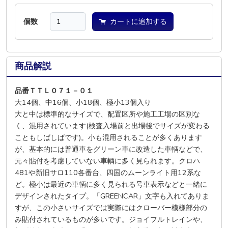
個数
カートに追加する
商品解説
品番ＴＴＬ０７１－０１
大14個、中16個、小18個、極小13個入り
大と中は標準的なサイズで、配置区所や施工工場の区別な
く、混用されています(検査入場前と出場後でサイズが変わる
こともしばしばです)。小も混用されることが多くあります
が、基本的には普通車をグリーン車に改造した車輌などで、
元々貼付を考慮していない車輌に多く見られます。クロハ
481や新旧サロ110各番台、四国のムーンライト用12系な
ど。極小は最近の車輌に多く見られる号車表示などと一緒に
デザインされたタイプ。「GREENCAR」文字も入れてありま
すが、この小さいサイズでは実際にはクローバー模様部分の
み貼付されているものが多いです。ジョイフルトレインや、