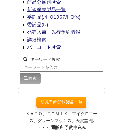
商品分類別検索
新規発売製品一覧
委託品(J/HO1067/HO他)
委託品(N)
発売入荷・先行予約情報
詳細検索
バーコード検索
キーワード検索
検索
新規予約開始製品一覧
ＫＡＴＯ、ＴＯＭＩＸ、マイクロエー
ス、グリーンマックス、天賞堂 他
・・・
通販店 予約申込み