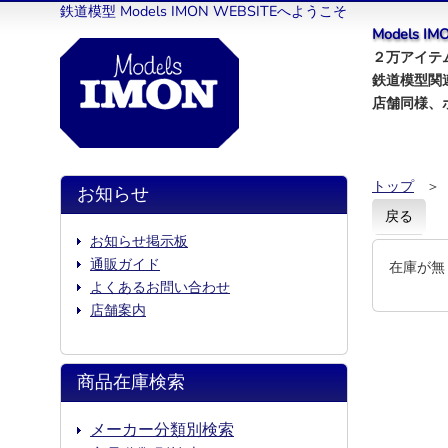
鉄道模型 Models IMON WEBSITEへようこそ
Models 
２万アイテム
鉄道模型関
店舗同様、
トップ
＞
お知らせ
戻る
お知らせ掲示板
通販ガイド
在庫が無
よくあるお問い合わせ
店舗案内
商品在庫検索
メーカー分類別検索