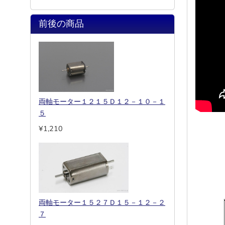
前後の商品
両軸モーター１２１５Ｄ１２－１０－１
５
¥1,210
両軸モーター１５２７Ｄ１５－１２－２
７