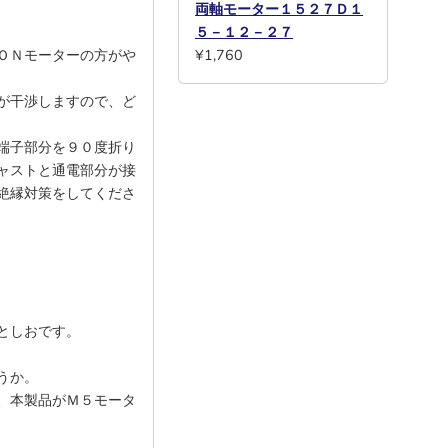
両軸モーター１５２７Ｄ１
５－１２－２７
ＯＮモーターの方がや
¥1,760
が干渉しますので、ど
端子部分を９０度折り
ャストと通電部分が接
絶縁対策をしてくださ
としおです。
うか。
、本製品がＭ５モータ