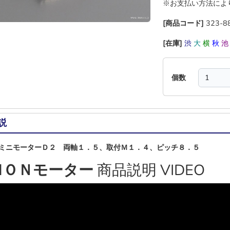
※お支払い方法によ
[商品コード]
323-8
[在庫]
渋
大
横
秋
個数
説
ミニモーターＤ２ 両軸１．５、取付Ｍ１．４、ピッチ８．５
ＭＯＮモーター
商品説明 VIDEO