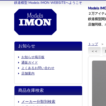
鉄道模型 Models IMON WEBSITEへようこそ
Models 
２万アイテム
鉄道模型関
店舗同様、
トップ
＞
お知らせ
＜＜
お知らせ掲示板
通販ガイド
よくあるお問い合わせ
店舗案内
商品在庫検索
メーカー分類別検索