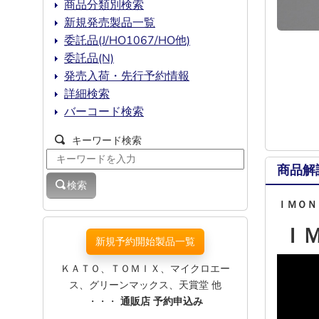
商品分類別検索
新規発売製品一覧
委託品(J/HO1067/HO他)
委託品(N)
発売入荷・先行予約情報
詳細検索
バーコード検索
キーワード検索
商品解
検索
ＩＭＯＮ
Ｉ
新規予約開始製品一覧
ＫＡＴＯ、ＴＯＭＩＸ、マイクロエー
ス、グリーンマックス、天賞堂 他
・・・
通販店 予約申込み