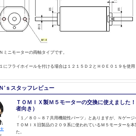
Ｎミニモーターの両軸タイプです。
１にフライホイールを付ける場合は１２１５Ｄ２とＨＯＥ０１９を使用
Ｎ’ｓスタッフレビュー
ＴＯＭＩＸ製Ｍ５モーターの交換に使えました
者向き）
「１／８０～８７共用機能性パーツ」とありますが、Ｎゲージ
ＴＯＭＩＸ旧製品の２０９系に使われているＭ５モーターを本
太
た。
店