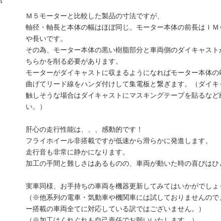
Ｍ５モーターと比較した製品の寸法ですが、
軸径・軸長と本体の幅はほぼ同じ。モーター本体の前長はＩＭ
や長いです。
その為、モーター本体の黒い樹脂部分と車両側のダイキャスト
ちらかを削る必要があります。
モーターがダイキャストに収まるようになればモーター本体の
曲げてリード線をハンダ付けして集電板と繋ぎます。（ダイキ
触しそうな場合はダイキャストにマスキングテープを貼るなど
い。）
肝心の走行性能は、、、感動的です！
フライホイール非搭載ですが低速から滑らかに発進します。
走行音も非常に静かになります。
加工の手間と難しさはあるものの、車両が動いた時の喜びはひ
実車同様、お手持ちの車両を機器更新してみてはいかがでしょ
（※他系列の電車・気動車や機関車には試しておりませんので
ー搭載の車両全てに対応している訳ではございません。）
（※加工はくれぐれも自己責任でお願いいたします。）