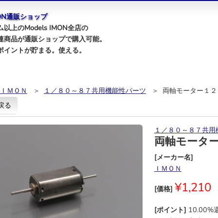
IMON通販ショップ
以上のModels IMON全店の
連商品が通販ショップで購入可能。
ポイントが貯まる。使える。
ＩＭＯＮ
＞
１／８０～８７共用機能性パーツ
＞ 両軸モーター１２
戻る
１／８０～８７共用
両軸モータ
[メーカー名]
ＩＭＯＮ
¥1,210
[価格]
[ポイント]
10.00