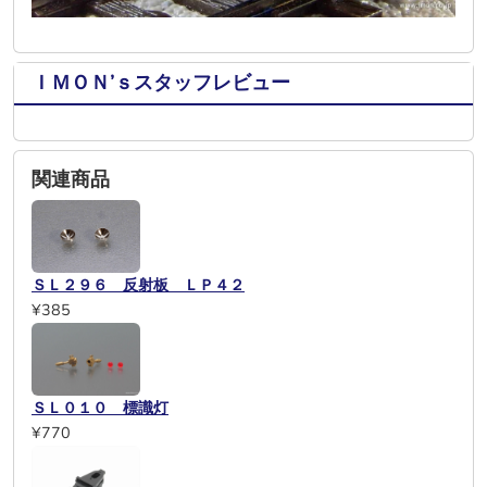
ＩＭＯＮ’ｓスタッフレビュー
関連商品
ＳＬ２９６ 反射板 ＬＰ４２
¥385
ＳＬ０１０ 標識灯
¥770