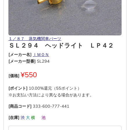
１／８７ 蒸気機関車パーツ
ＳＬ２９４ ヘッドライト ＬＰ４２
[メーカー名]
ＩＭＯＮ
[メーカー型番]
SL294
¥550
[価格]
[ポイント]
10.00%還元（55ポイント）
※お支払い方法により異なる場合があります。
[商品コード]
333-600-777-441
[在庫]
渋
大
横
―
池
―