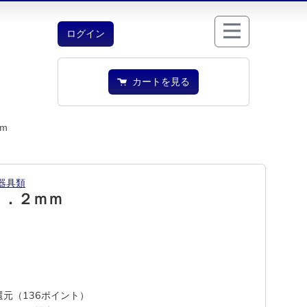
ログイン
カートを見る
ｍ
器具類
１．２ｍｍ
%還元（136ポイント）