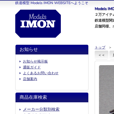
鉄道模型 Models IMON WEBSITEへようこそ
Models 
２万アイテム
鉄道模型関
店舗同様、
トップ
＞
お知らせ
＜＜
お知らせ掲示板
通販ガイド
よくあるお問い合わせ
店舗案内
商品在庫検索
メーカー分類別検索