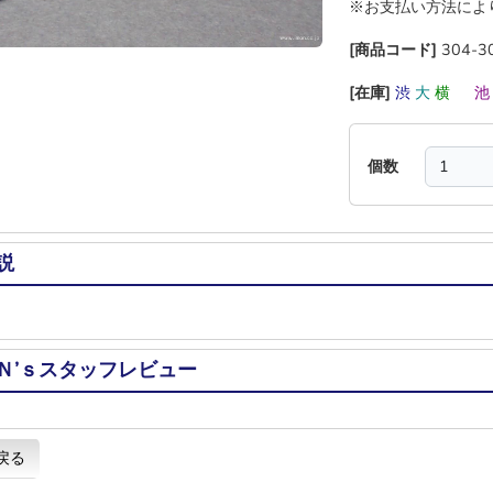
※お支払い方法によ
[商品コード]
304-3
[在庫]
渋
大
横
―
個数
説
Ｎ’ｓスタッフレビュー
戻る