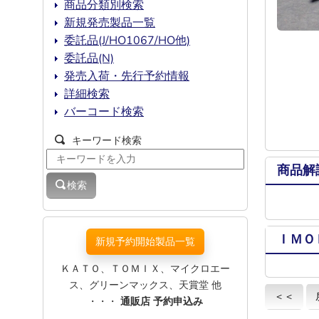
商品分類別検索
新規発売製品一覧
委託品(J/HO1067/HO他)
委託品(N)
発売入荷・先行予約情報
詳細検索
バーコード検索
キーワード検索
商品解
検索
ＩＭＯ
新規予約開始製品一覧
ＫＡＴＯ、ＴＯＭＩＸ、マイクロエー
ス、グリーンマックス、天賞堂 他
＜＜
・・・
通販店 予約申込み