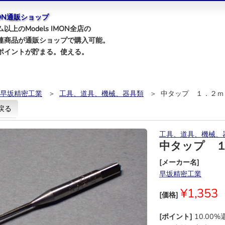
IMON通販ショップ
以上のModels IMON全店の
連商品が通販ショップで購入可能。
ポイントが貯まる。使える。
早坂精密工業
＞
工具、道具、機械、器具類
＞ 中タップ １．２ｍ
戻る
工具、道具、機械、
中タップ 
[メーカー名]
早坂精密工業
¥1,353
[価格]
[ポイント]
10.00