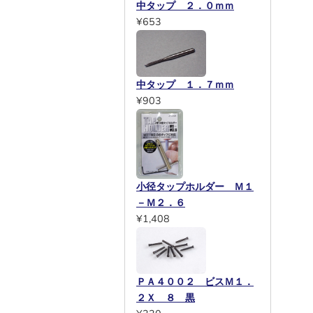
中タップ ２．０ｍｍ
¥653
中タップ １．７ｍｍ
¥903
小径タップホルダー Ｍ１
－Ｍ２．６
¥1,408
ＰＡ４００２ ビスＭ１．
２Ｘ ８ 黒