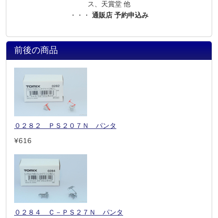
ス、天賞堂 他
・・・
通販店 予約申込み
前後の商品
０２８２ ＰＳ２０７Ｎ パンタ
¥616
０２８４ Ｃ－ＰＳ２７Ｎ パンタ