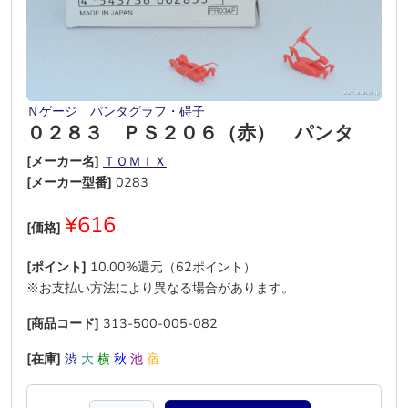
Ｎゲージ パンタグラフ・碍子
０２８３ ＰＳ２０６（赤） パンタ
[メーカー名]
ＴＯＭＩＸ
[メーカー型番]
0283
¥616
[価格]
[ポイント]
10.00%還元（62ポイント）
※お支払い方法により異なる場合があります。
[商品コード]
313-500-005-082
[在庫]
渋
大
横
秋
池
宿