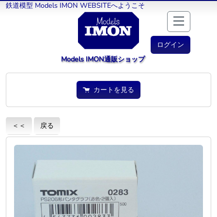
鉄道模型 Models IMON WEBSITEへようこそ
ログイン
Models IMON通販ショップ
カートを見る
＜＜
戻る