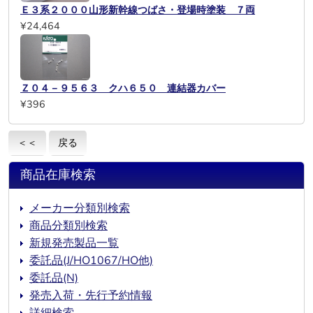
Ｅ３系２０００山形新幹線つばさ・登場時塗装 ７両
¥24,464
Ｚ０４－９５６３ クハ６５０ 連結器カバー
¥396
＜＜
戻る
商品在庫検索
メーカー分類別検索
商品分類別検索
新規発売製品一覧
委託品(J/HO1067/HO他)
委託品(N)
発売入荷・先行予約情報