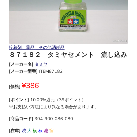
接着剤、薬品、その他消耗品
８７１８２ タミヤセメント 流し込み
[メーカー名]
タミヤ
[メーカー型番]
ITEM87182
¥386
[価格]
[ポイント]
10.00%還元（39ポイント）
※お支払い方法により異なる場合があります。
[商品コード]
304-900-086-080
[在庫]
渋
大
横
秋
池
宿