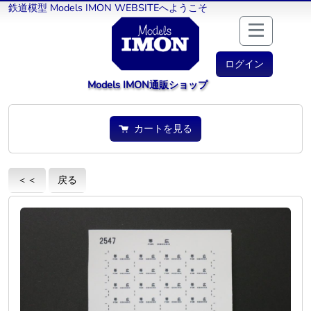
鉄道模型 Models IMON WEBSITEへようこそ
ログイン
Models IMON通販ショップ
カートを見る
＜＜
戻る