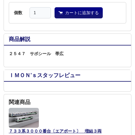
個数
カートに追加する
商品解説
２５４７ サボシール 帯広
ＩＭＯＮ’ｓスタッフレビュー
関連商品
７３３系３０００番台〔エアポート〕 増結３両