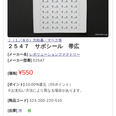
Ｊ（１／８０）方向幕・マーク等
２５４７ サボシール 帯広
[メーカー名]
レボリューションファクトリー
[メーカー型番]
02547
¥550
[価格]
[ポイント]
10.00%還元（55ポイント）
※お支払い方法により異なる場合があります。
[商品コード]
323-200-220-510
[在庫]
渋
―
横
―
―
―