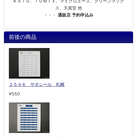
ＫＡＴＯ、ＴＯＭＩＸ、マイクロエース、グリーンマック
ス、天賞堂 他
・・・
通販店 予約申込み
前後の商品
２５４６ サボシール 札幌
¥550