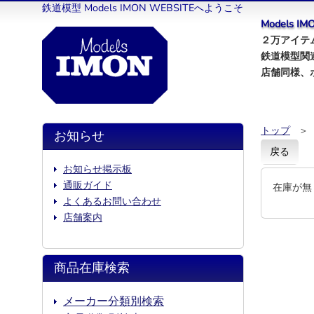
鉄道模型 Models IMON WEBSITEへようこそ
Models 
２万アイテム
鉄道模型関
店舗同様、
トップ
＞
お知らせ
戻る
お知らせ掲示板
通販ガイド
在庫が無
よくあるお問い合わせ
店舗案内
商品在庫検索
メーカー分類別検索