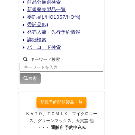
商品分類別検索
新規発売製品一覧
委託品(J/HO1067/HO他)
委託品(N)
発売入荷・先行予約情報
詳細検索
バーコード検索
キーワード検索
検索
新規予約開始製品一覧
ＫＡＴＯ、ＴＯＭＩＸ、マイクロエー
ス、グリーンマックス、天賞堂 他
・・・
通販店 予約申込み