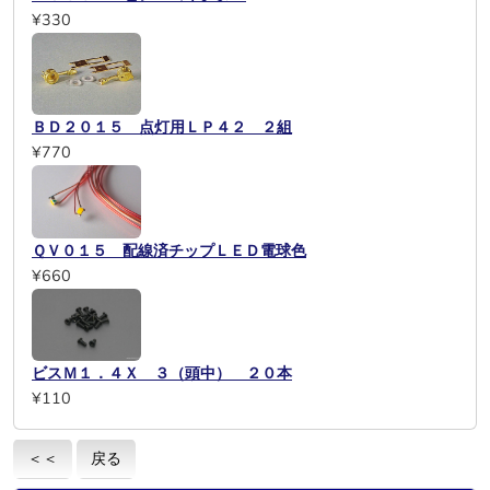
¥330
ＢＤ２０１５ 点灯用ＬＰ４２ ２組
¥770
ＱＶ０１５ 配線済チップＬＥＤ電球色
¥660
ビスＭ１．４Ｘ ３（頭中） ２０本
¥110
＜＜
戻る