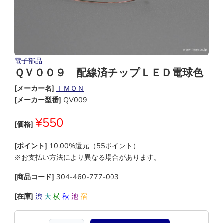
電子部品
ＱＶ００９ 配線済チップＬＥＤ電球色
[メーカー名]
ＩＭＯＮ
[メーカー型番]
QV009
¥550
[価格]
[ポイント]
10.00%還元（55ポイント）
※お支払い方法により異なる場合があります。
[商品コード]
304-460-777-003
[在庫]
渋
大
横
秋
池
宿