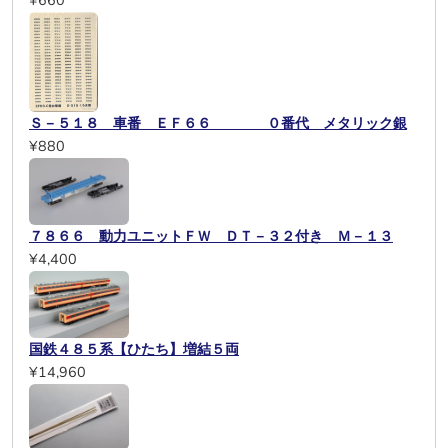
¥660
Ｓ－５１８ 車番 ＥＦ６６ ０番代 メタリック銀
¥880
７８６６ 動力ユニットＦＷ ＤＴ－３２付き Ｍ－１３
¥4,400
国鉄４８５系【ひたち】増結５両
¥14,960