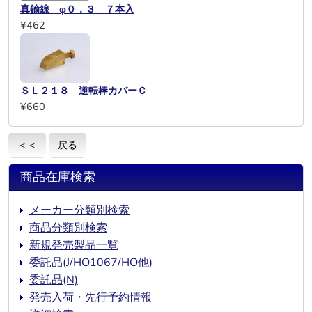
真鍮線 φ０．３ ７本入
¥462
ＳＬ２１８ 逆転棒カバーＣ
¥660
＜＜
戻る
商品在庫検索
メーカー分類別検索
商品分類別検索
新規発売製品一覧
委託品(J/HO1067/HO他)
委託品(N)
発売入荷・先行予約情報