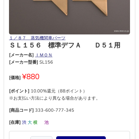
１／８７ 蒸気機関車パーツ
ＳＬ１５６ 標準デフＡ Ｄ５１用
[メーカー名]
ＩＭＯＮ
[メーカー型番]
SL156
¥880
[価格]
[ポイント]
10.00%還元（88ポイント）
※お支払い方法により異なる場合があります。
[商品コード]
333-600-777-345
[在庫]
渋
大
横
―
池
―