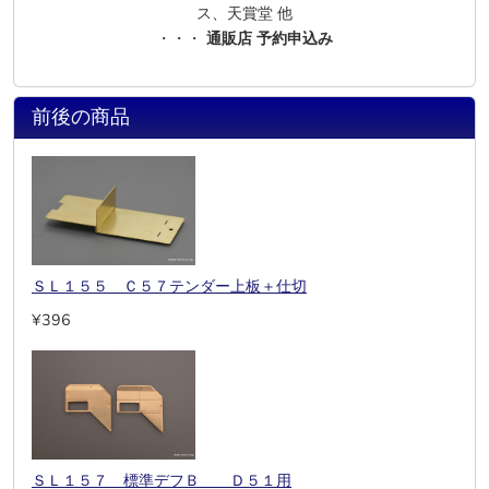
ス、天賞堂 他
・・・
通販店 予約申込み
前後の商品
ＳＬ１５５ Ｃ５７テンダー上板＋仕切
¥396
ＳＬ１５７ 標準デフＢ Ｄ５１用