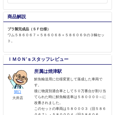
商品解説
プラ製完成品（ＳＦ仕様）
ワム５８６０６７＋５８６０６８＋５８６０６９の３輌セッ
ト。
ＩＭＯＮ’ｓスタッフレビュー
所属は焼津駅
鮮魚輸送用に仕様変更して落成した車両で
す。
後に物資別適合車として５０万番台が割り当
関口
てられた時に鮮魚輸送車は５８００００～に
大井店
改番されました。
このセットの車両は５８０００３（旧５８６
０６７）・５８０００４（旧５８６０６