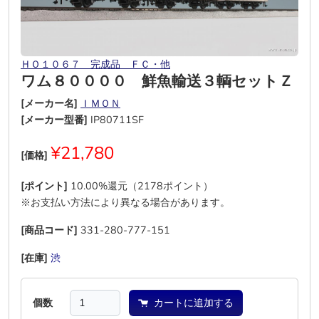
ＨＯ１０６７ 完成品 ＦＣ・他
ワム８００００ 鮮魚輸送３輌セットＺ
[メーカー名]
ＩＭＯＮ
[メーカー型番]
IP80711SF
¥21,780
[価格]
[ポイント]
10.00%還元（2178ポイント）
※お支払い方法により異なる場合があります。
[商品コード]
331-280-777-151
[在庫]
渋
―
―
―
―
―
個数
カートに追加する