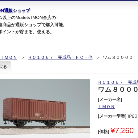
IMON通販ショップ
以上のModels IMON全店の
連商品が通販ショップで購入可能。
ポイントが貯まる。使える。
ＩＭＯＮ
＞
ＨＯ１０６７ 完成品 ＦＣ・他
＞ ワム８００００
戻る
ＨＯ１０６７ 完成
ワム８００
[メーカー名]
ＩＭＯＮ
[メーカー型番]
IP8
¥7,260
[価格]