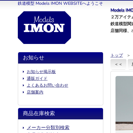
鉄道模型 Models IMON WEBSITEへようこそ
Models 
２万アイテム
鉄道模型関
店舗同様、
トップ
＞
お知らせ
＜＜
お知らせ掲示板
通販ガイド
よくあるお問い合わせ
店舗案内
商品在庫検索
メーカー分類別検索