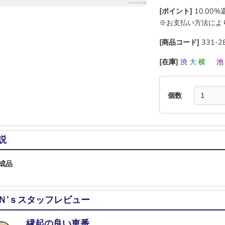
[ポイント]
10.00
※お支払い方法によ
[商品コード]
331-2
[在庫]
渋
大
横
―
個数
説
成品
Ｎ’ｓスタッフレビュー
縁起の良い車番