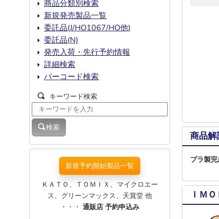
商品分類別検索
新規発売製品一覧
委託品(J/HO1067/HO他)
委託品(N)
発売入荷・先行予約情報
詳細検索
バーコード検索
キーワード検索
検索
商品解
プラ製完
新規予約開始製品一覧
ＫＡＴＯ、ＴＯＭＩＸ、マイクロエー
ＩＭＯ
ス、グリーンマックス、天賞堂 他
・・・
通販店 予約申込み