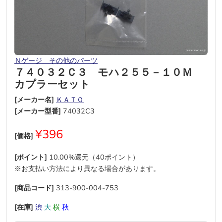
Ｎゲージ その他のパーツ
７４０３２Ｃ３ モハ２５５－１０Ｍ
カプラーセット
[メーカー名]
ＫＡＴＯ
[メーカー型番]
74032C3
¥396
[価格]
[ポイント]
10.00%還元（40ポイント）
※お支払い方法により異なる場合があります。
[商品コード]
313-900-004-753
[在庫]
渋
大
横
秋
―
―