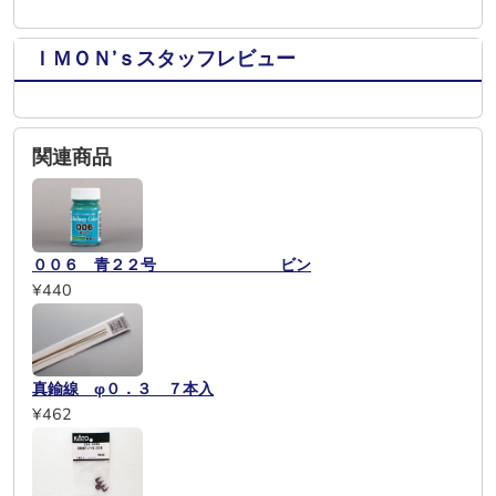
ＩＭＯＮ’ｓスタッフレビュー
関連商品
００６ 青２２号 ビン
¥440
真鍮線 φ０．３ ７本入
¥462