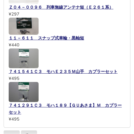
Ｚ０４－００９６ 列車無線アンテナ短（Ｅ２６１系）
¥297
１１－６１１ スナップ式車輪・黒軸短
¥440
７４１５４１Ｃ３ モハＥ２３５Ｍ山手 カプラーセット
¥495
７４１２９１Ｃ３ モハ１８９【ＧＵあさま】Ｍ カプラー
セット
¥495