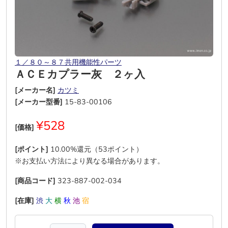
１／８０～８７共用機能性パーツ
ＡＣＥカプラー灰 ２ヶ入
[メーカー名]
カツミ
[メーカー型番]
15-83-00106
¥528
[価格]
[ポイント]
10.00%還元（53ポイント）
※お支払い方法により異なる場合があります。
[商品コード]
323-887-002-034
[在庫]
渋
大
横
秋
池
宿