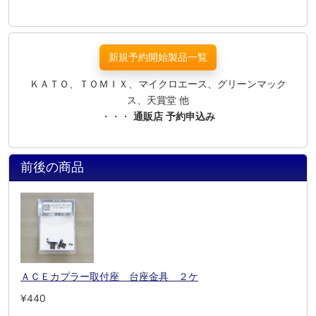
新規予約開始製品一覧
ＫＡＴＯ、ＴＯＭＩＸ、マイクロエース、グリーンマック
ス、天賞堂 他
・・・
通販店 予約申込み
前後の商品
ＡＣＥカプラー取付座 台座金具 ２ケ
¥440