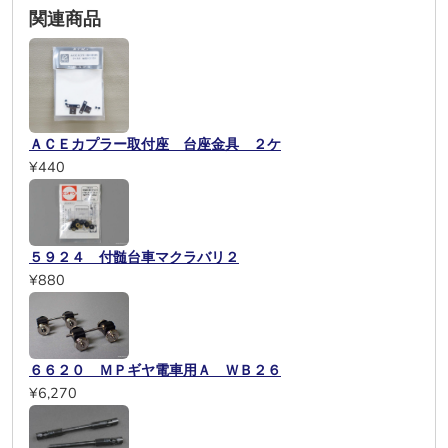
関連商品
ＡＣＥカプラー取付座 台座金具 ２ケ
¥440
５９２４ 付髄台車マクラバリ２
¥880
６６２０ ＭＰギヤ電車用Ａ ＷＢ２６
¥6,270