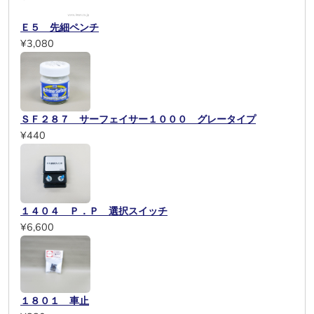
Ｅ５ 先細ペンチ
¥3,080
ＳＦ２８７ サーフェイサー１０００ グレータイプ
¥440
１４０４ Ｐ．Ｐ 選択スイッチ
¥6,600
１８０１ 車止