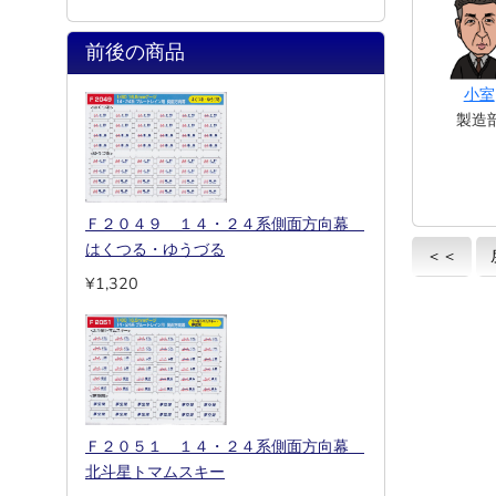
前後の商品
小室
製造
Ｆ２０４９ １４・２４系側面方向幕
はくつる・ゆうづる
＜＜
¥1,320
Ｆ２０５１ １４・２４系側面方向幕
北斗星トマムスキー