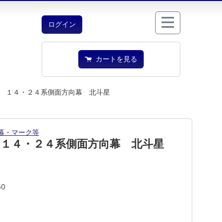
ログイン
カートを見る
 １４・２４系側面方向幕 北斗星
幕・マーク等
 １４・２４系側面方向幕 北斗星
50