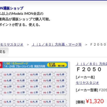
IMON通販ショップ
以上のModels IMON全店の
連商品が通販ショップで購入可能。
ポイントが貯まる。使える。
モリヤスタジオ
＞
Ｊ（１／８０）方向幕・マーク等
＞ Ｆ２０５０
戻る
Ｊ（１／８０）方向
Ｆ２０５０
[メーカー名]
モリヤスタジオ
[メーカー型番]
F20
¥1,320
[価格]