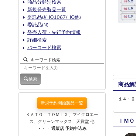
商品分類別検索
新規発売製品一覧
委託品(J/HO1067/HO他)
委託品(N)
発売入荷・先行予約情報
詳細検索
バーコード検索
キーワード検索
検索
商品解
１４・２
新規予約開始製品一覧
ＫＡＴＯ、ＴＯＭＩＸ、マイクロエー
ＩＭＯ
ス、グリーンマックス、天賞堂 他
・・・
通販店 予約申込み