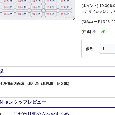
[ポイント]
10.00
※お支払い方法によ
[商品コード]
323-2
[在庫]
渋
―
横
―
個数
説
４系側面方向幕 北斗星（札幌車・尾久車）
Ｎ’ｓスタッフレビュー
こだわり派の方へおすすめ