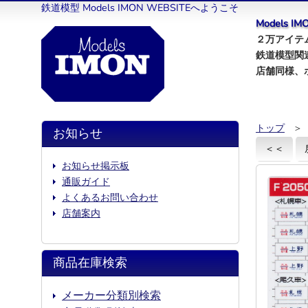
鉄道模型 Models IMON WEBSITEへようこそ
Models 
２万アイテム
鉄道模型関
店舗同様、
トップ
＞
お知らせ
＜＜
お知らせ掲示板
通販ガイド
よくあるお問い合わせ
店舗案内
商品在庫検索
メーカー分類別検索