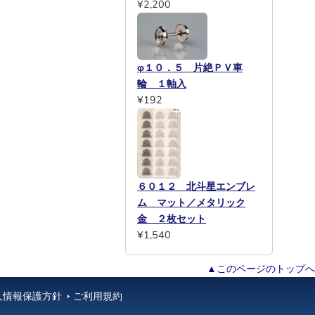
¥2,200
φ１０．５ 片絶ＰＶ車
輪 １軸入
¥192
６０１２ 北斗星エンブレ
ム マット／メタリック
金 ２枚セット
¥1,540
▲このページのトップへ
人情報保護方針
ご利用規約