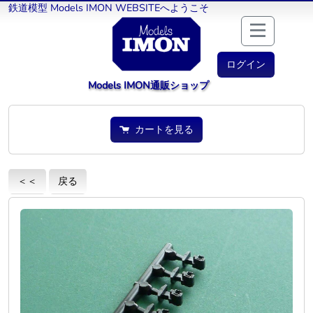
鉄道模型 Models IMON WEBSITEへようこそ
ログイン
Models IMON通販ショップ
カートを見る
＜＜
戻る