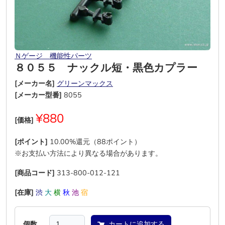
Ｎゲージ 機能性パーツ
８０５５ ナックル短・黒色カプラー
[メーカー名]
グリーンマックス
[メーカー型番]
8055
¥880
[価格]
[ポイント]
10.00%還元（88ポイント）
※お支払い方法により異なる場合があります。
[商品コード]
313-800-012-121
[在庫]
渋
大
横
秋
池
宿
個数
カートに追加する