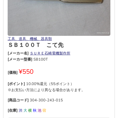
工具、道具、機械、器具類
ＳＢ１００Ｔ こて先
[メーカー名]
ＳＵＲＥ石崎電機製作所
[メーカー型番]
SB100T
¥550
[価格]
[ポイント]
10.00%還元（55ポイント）
※お支払い方法により異なる場合があります。
[商品コード]
304-300-243-015
[在庫]
渋
大
横
秋
池
宿