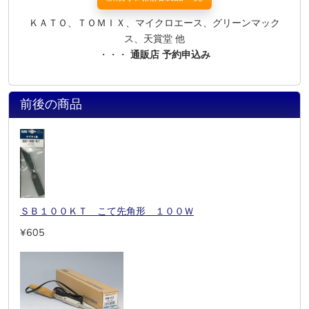
ＫＡＴＯ、ＴＯＭＩＸ、マイクロエース、グリーンマック
ス、天賞堂 他
・・・
通販店 予約申込み
前後の商品
ＳＢ１００ＫＴ こて先角形 １００Ｗ
¥605