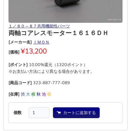
１／８０～８７共用機能性パーツ
両軸コアレスモーター１６１６ＤＨ
[メーカー名]
ＩＭＯＮ
¥13,200
[価格]
[ポイント]
10.00%還元（1320ポイント）
※お支払い方法により異なる場合があります。
[商品コード]
323-887-777-089
[在庫]
渋
大
横
秋
池
宿
個数
カートに追加する