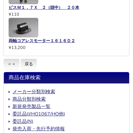
ビスＭ１．７Ｘ ２（頭中） ２０本
¥110
両軸コアレスモーター１６１６Ｄ２
¥13,200
＜＜
戻る
商品在庫検索
メーカー分類別検索
商品分類別検索
新規発売製品一覧
委託品(J/HO1067/HO他)
委託品(N)
発売入荷・先行予約情報