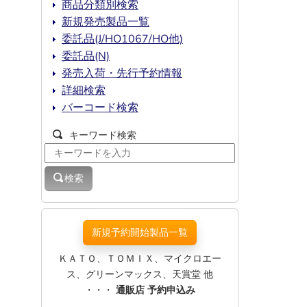
商品分類別検索
新規発売製品一覧
委託品(J/HO1067/HO他)
委託品(N)
発売入荷・先行予約情報
詳細検索
バーコード検索
キーワード検索
検索
新規予約開始製品一覧
ＫＡＴＯ、ＴＯＭＩＸ、マイクロエー
ス、グリーンマックス、天賞堂 他
・・・
通販店 予約申込み