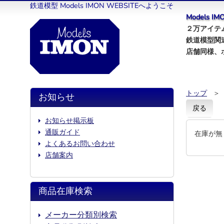
鉄道模型 Models IMON WEBSITEへようこそ
Models 
２万アイテム
鉄道模型関
店舗同様、
トップ
＞
お知らせ
戻る
お知らせ掲示板
通販ガイド
在庫が無
よくあるお問い合わせ
店舗案内
商品在庫検索
メーカー分類別検索