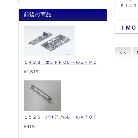
Ｓ１４０
前後の商品
ＩＭＯ
＜＜
１４２８ エンドＰＣレールＥ－ＰＣ
¥1,619
１５２５ バリアブルレールＶ７０Ｆ
¥915