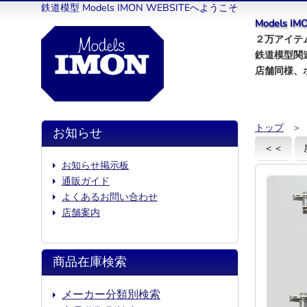
鉄道模型 Models IMON WEBSITEへようこそ
Models 
２万アイテム
鉄道模型関
店舗同様、
トップ
＞
お知らせ
＜＜
お知らせ掲示板
通販ガイド
よくあるお問い合わせ
店舗案内
商品在庫検索
メーカー分類別検索