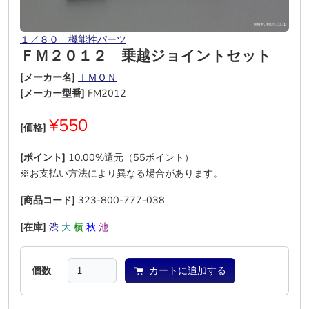
１／８０ 機能性パーツ
ＦＭ２０１２ 乗越ジョイントセット
[メーカー名]
ＩＭＯＮ
[メーカー型番]
FM2012
¥550
[価格]
[ポイント]
10.00%還元（55ポイント）
※お支払い方法により異なる場合があります。
[商品コード]
323-800-777-038
[在庫]
渋
大
横
秋
池
―
個数
カートに追加する