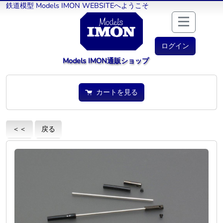
鉄道模型 Models IMON WEBSITEへようこそ
ログイン
Models IMON通販ショップ
カートを見る
＜＜
戻る