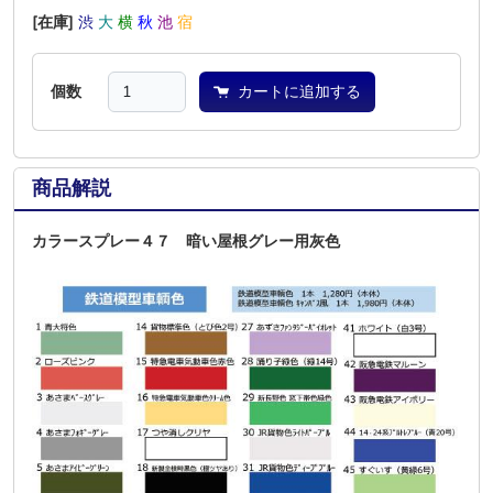
[在庫]
渋
大
横
秋
池
宿
個数
カートに追加する
商品解説
カラースプレー４７ 暗い屋根グレー用灰色