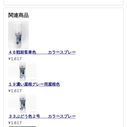
関連商品
４６戦前客車色 カラースプレー
¥1,617
１９濃い屋根グレー用屋根色
¥1,617
３３ぶどう色２号 カラースプレー
¥1,617