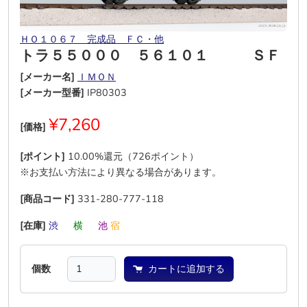
ＨＯ１０６７ 完成品 ＦＣ・他
トラ５５０００ ５６１０１ ＳＦ
[メーカー名]
ＩＭＯＮ
[メーカー型番]
IP80303
¥7,260
[価格]
[ポイント]
10.00%還元（726ポイント）
※お支払い方法により異なる場合があります。
[商品コード]
331-280-777-118
[在庫]
渋
―
横
―
池
宿
個数
カートに追加する