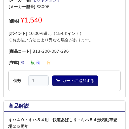
[メーカー名]
モリヤスタジオ
[メーカー型番]
S8006
¥1,540
[価格]
[ポイント]
10.00%還元（154ポイント）
※お支払い方法により異なる場合があります。
[商品コード]
313-200-057-296
[在庫]
渋
―
横
秋
―
宿
個数
カートに追加する
商品解説
キハ４０・キハ５４用 快速あばしり・キハ５４形気動車登
場２５周年