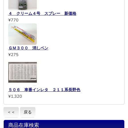
４ クリーム４号 スプレー 新価格
¥770
ＧＭ３００ 消しペン
¥275
５０６ 車番インレタ ２１１系長野色
¥1,320
＜＜
戻る
商品在庫検索