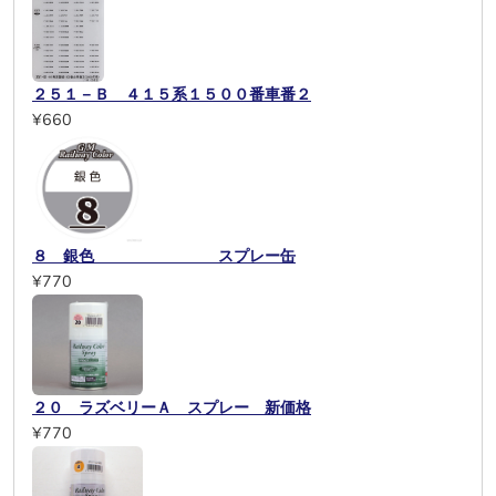
２５１－Ｂ ４１５系１５００番車番２
¥660
８ 銀色 スプレー缶
¥770
２０ ラズベリーＡ スプレー 新価格
¥770