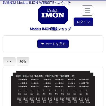
鉄道模型 Models IMON WEBSITEへようこそ
ログイン
Models IMON通販ショップ
カートを見る
＜＜
戻る