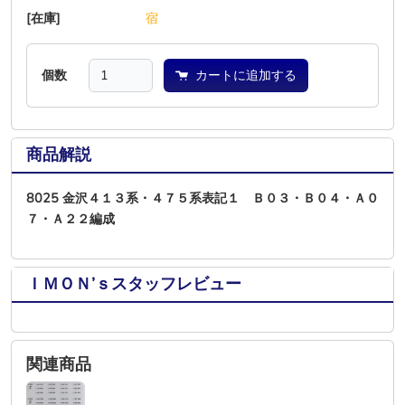
[在庫]
―
―
―
―
―
宿
個数
カートに追加する
商品解説
8025 金沢４１３系・４７５系表記１ Ｂ０３・Ｂ０４・Ａ０
７・Ａ２２編成
ＩＭＯＮ’ｓスタッフレビュー
関連商品