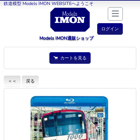
鉄道模型 Models IMON WEBSITEへようこそ
ログイン
Models IMON通販ショップ
カートを見る
＜＜
戻る