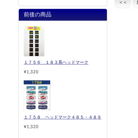
＜＜
前後の商品
１７５６ １８３系ヘッドマーク
¥1,320
１７５８ ヘッドマーク４８５・４８９
¥1,320