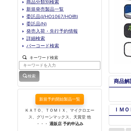
商品分類別検索
新規発売製品一覧
委託品(J/HO1067/HO他)
委託品(N)
発売入荷・先行予約情報
詳細検索
バーコード検索
キーワード検索
検索
商品解
新規予約開始製品一覧
ＩＭＯ
ＫＡＴＯ、ＴＯＭＩＸ、マイクロエー
ス、グリーンマックス、天賞堂 他
・・・
通販店 予約申込み