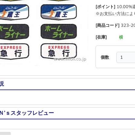
[ポイント]
10.00
※お支払い方法によ
[商品コード]
323-2
[在庫]
―
―
横
―
個数
説
Ｎ’ｓスタッフレビュー