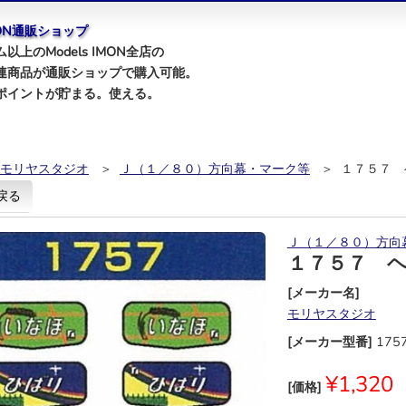
IMON通販ショップ
以上のModels IMON全店の
連商品が通販ショップで購入可能。
ポイントが貯まる。使える。
モリヤスタジオ
＞
Ｊ（１／８０）方向幕・マーク等
＞ １７５７ 
戻る
Ｊ（１／８０）方向
１７５７ 
[メーカー名]
モリヤスタジオ
[メーカー型番]
175
¥1,320
[価格]