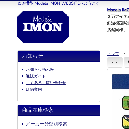
鉄道模型 Models IMON WEBSITEへようこそ
Models 
２万アイテム
鉄道模型関
店舗同様、
トップ
＞
お知らせ
＜＜
お知らせ掲示板
通販ガイド
よくあるお問い合わせ
店舗案内
商品在庫検索
メーカー分類別検索