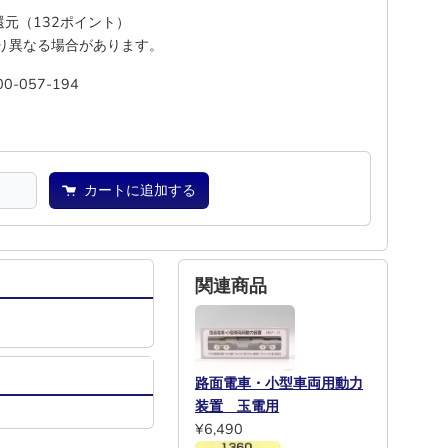
%還元（132ポイント）
り異なる場合があります。
00-057-194
―
―
カートに追加する
関連商品
路面電車・小型車両用動力
装置 玉電用
¥6,490