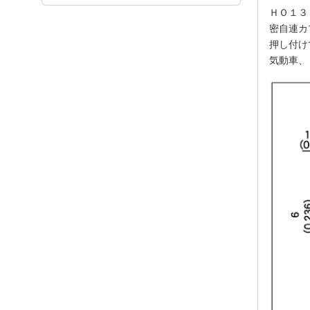
ＨＯ１３
密自連カ
押し付け
気動車、