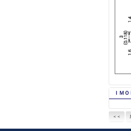
ＩＭＯ
＜＜