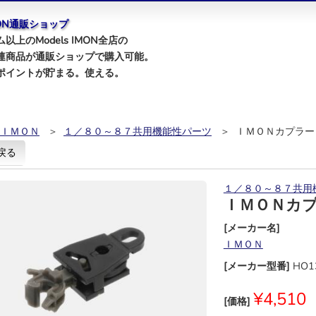
IMON通販ショップ
以上のModels IMON全店の
連商品が通販ショップで購入可能。
ポイントが貯まる。使える。
ＩＭＯＮ
＞
１／８０～８７共用機能性パーツ
＞ ＩＭＯＮカプラー
戻る
１／８０～８７共用
ＩＭＯＮカ
[メーカー名]
ＩＭＯＮ
[メーカー型番]
HO1
¥4,510
[価格]