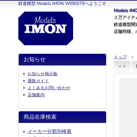
鉄道模型 Models IMON WEBSITEへようこそ
Models 
２万アイテム
鉄道模型関
店舗同様、
トップ
＞
お知らせ
＜＜
お知らせ掲示板
通販ガイド
よくあるお問い合わせ
店舗案内
商品在庫検索
メーカー分類別検索