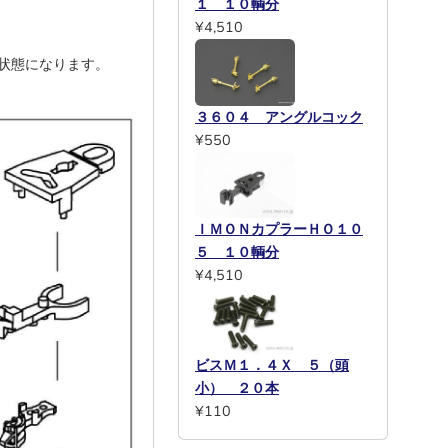
１ １０輌分
¥4,510
状態になります。
３６０４ アングルコック
¥550
ＩＭＯＮカプラーＨＯ１０
５ １０輌分
¥4,510
ビスＭ１．４Ｘ ５（頭
小） ２０本
¥110