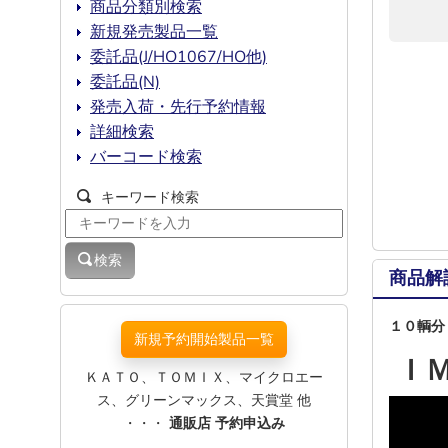
商品分類別検索
新規発売製品一覧
委託品(J/HO1067/HO他)
委託品(N)
発売入荷・先行予約情報
詳細検索
バーコード検索
キーワード検索
検索
商品解
１０輌分
新規予約開始製品一覧
Ｉ
ＫＡＴＯ、ＴＯＭＩＸ、マイクロエー
ス、グリーンマックス、天賞堂 他
・・・
通販店 予約申込み