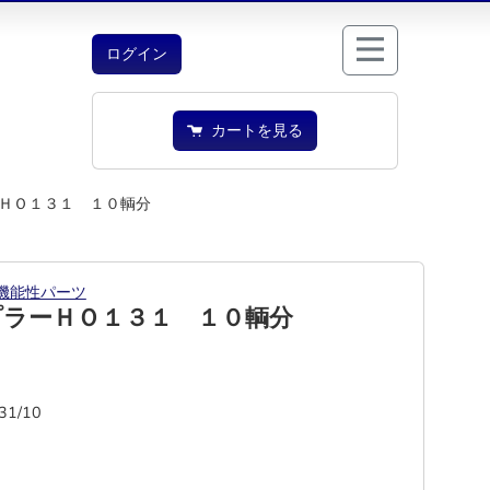
ログイン
カートを見る
ＨＯ１３１ １０輌分
機能性パーツ
プラーＨＯ１３１ １０輌分
31/10