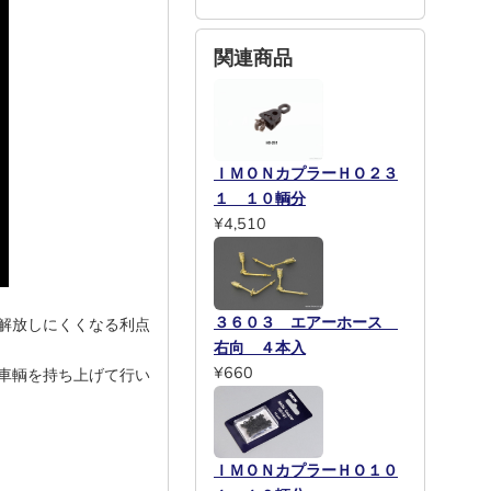
関連商品
ＩＭＯＮカプラーＨＯ２３
１ １０輌分
¥4,510
３６０３ エアーホース
解放しにくくなる利点
右向 ４本入
¥660
車輌を持ち上げて行い
ＩＭＯＮカプラーＨＯ１０