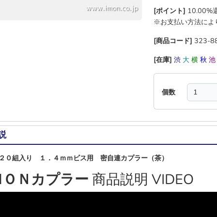
[ポイント]
10.00
※お支払い方法によ
[商品コード]
323-8
[在庫]
渋
大
横
秋
個数
説
２０組入り １．４ｍｍビス用 密自連カプラー（茶）
ＭＯＮカプラー
商品説明 VIDEO