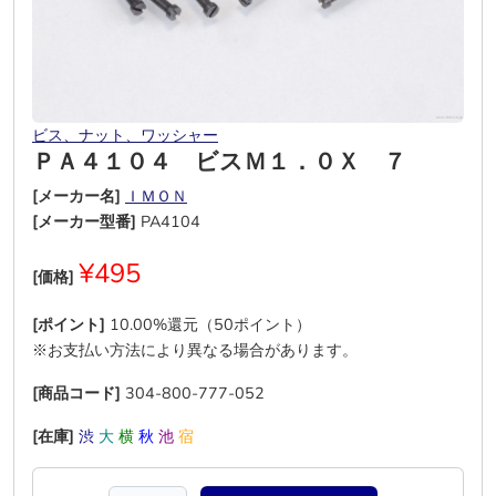
ビス、ナット、ワッシャー
ＰＡ４１０４ ビスＭ１．０Ｘ ７
[メーカー名]
ＩＭＯＮ
[メーカー型番]
PA4104
¥495
[価格]
[ポイント]
10.00%還元（50ポイント）
※お支払い方法により異なる場合があります。
[商品コード]
304-800-777-052
[在庫]
渋
大
横
秋
池
宿