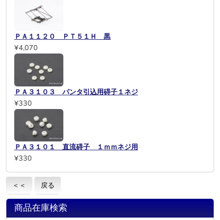
ＰＡ１１２０ ＰＴ５１Ｈ 黒
¥4,070
ＰＡ３１０３ パンタ引込用碍子１ネジ
¥330
ＰＡ３１０１ 直流碍子 １ｍｍネジ用
¥330
＜＜
戻る
商品在庫検索