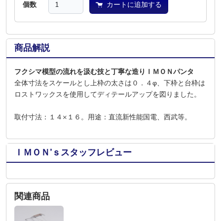
個数
カートに追加する
商品解説
フクシマ模型の流れを汲む技と丁寧な造りＩＭＯＮパンタ
全体寸法をスケールとし上枠の太さは０．４φ、下枠と台枠は
ロストワックスを使用してディテールアップを図りました。
取付寸法：１４×１６。用途：直流新性能国電、西武等。
ＩＭＯＮ’ｓスタッフレビュー
関連商品