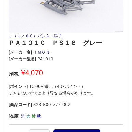
Ｊ（１／８０）パンタ・碍子
ＰＡ１０１０ ＰＳ１６ グレー
[メーカー名]
ＩＭＯＮ
[メーカー型番]
PA1010
¥4,070
[価格]
[ポイント]
10.00%還元（407ポイント）
※お支払い方法により異なる場合があります。
[商品コード]
323-500-777-002
[在庫]
渋
大
横
秋
―
―