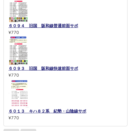
６０９４ 旧国 阪和線普通前面サボ
¥770
６０９３ 旧国 阪和線快速前面サボ
¥770
６０１３ キハ８２系 紀勢・山陰線サボ
¥770