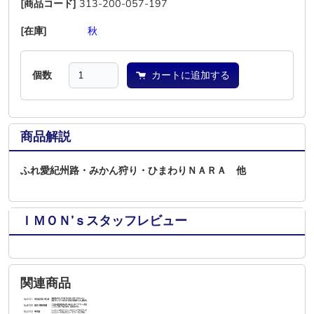
[商品コード]
313-200-057-197
[在庫]
―
―
―
秋
―
―
個数
カートに追加する
商品解説
ふれ愛紀州路・みかん狩り・ひまわりＮＡＲＡ 他
ＩＭＯＮ’ｓスタッフレビュー
関連商品