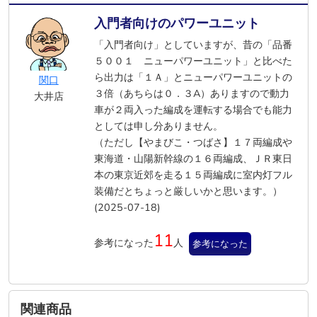
入門者向けのパワーユニット
「入門者向け」としていますが、昔の「品番
５００１ ニューパワーユニット」と比べた
ら出力は「１Ａ」とニューパワーユニットの
関口
３倍（あちらは０．３A）ありますので動力
大井店
車が２両入った編成を運転する場合でも能力
としては申し分ありません。
（ただし【やまびこ・つばさ】１７両編成や
東海道・山陽新幹線の１６両編成、ＪＲ東日
本の東京近郊を走る１５両編成に室内灯フル
装備だとちょっと厳しいかと思います。）
(2025-07-18)
11
参考になった
人
参考になった
関連商品