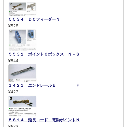
５５３４ ＤＣフィーダーＮ
¥528
５５３１ ポイントＣボックス Ｎ－Ｓ
¥844
１４２１ エンドレールＥ Ｆ
¥422
５８１４ 延長コード 電動ポイントＮ
¥633