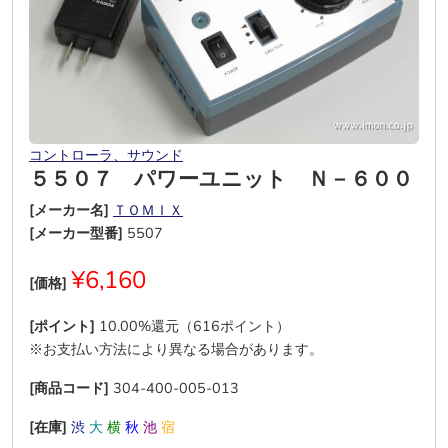
コントローラ、サウンド
５５０７ パワーユニット Ｎ－６００
[メーカー名]
ＴＯＭＩＸ
[メーカー型番]
5507
¥6,160
[価格]
[ポイント]
10.00%還元（616ポイント）
※お支払い方法により異なる場合があります。
[商品コード]
304-400-005-013
[在庫]
渋
大
横
秋
池
宿