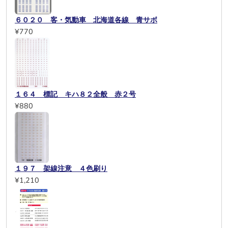
６０２０ 客・気動車 北海道各線 青サボ
¥770
１６４ 標記 キハ８２全般 赤２号
¥880
１９７ 架線注意 ４色刷り
¥1,210