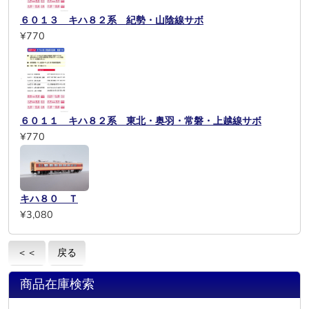
６０１３ キハ８２系 紀勢・山陰線サボ
¥770
６０１１ キハ８２系 東北・奥羽・常磐・上越線サボ
¥770
キハ８０ Ｔ
¥3,080
＜＜
戻る
商品在庫検索